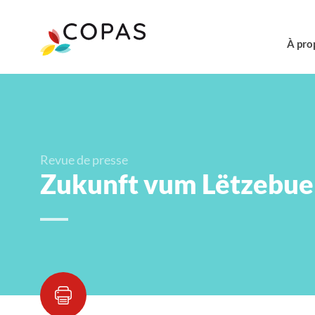
À pro
Revue de presse
Zukunft vum Lëtzebuerg