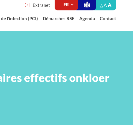
A
A
Extranet
A
de l’infection (PCI)
Démarches RSE
Agenda
Contact
ires effectifs onkloer