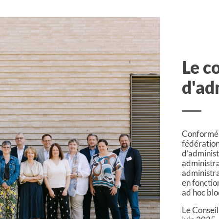
Le c
d'ad
Conforméme
fédération
d’administ
administr
administr
en fonctio
ad hoc blo
Le Conseil