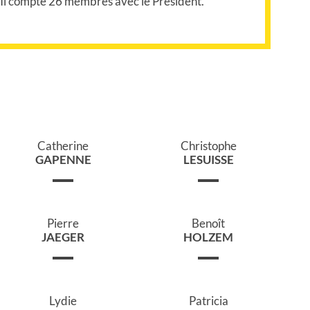
 Il compte 26 membres avec le Président.
Catherine
Christophe
GAPENNE
LESUISSE
Pierre
Benoît
JAEGER
HOLZEM
Lydie
Patricia