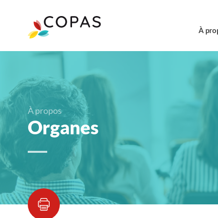
À pro
À propos
Organes