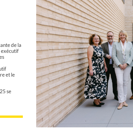
rante de la
 exécutif
es
tif
re et le
025 se