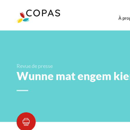
À pro
Revue de presse
Wunne mat engem kie