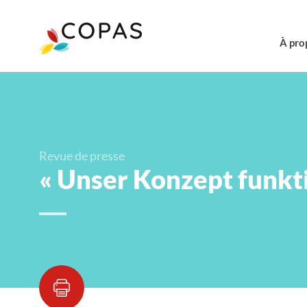
À pro
Revue de presse
« Unser Konzept funkti