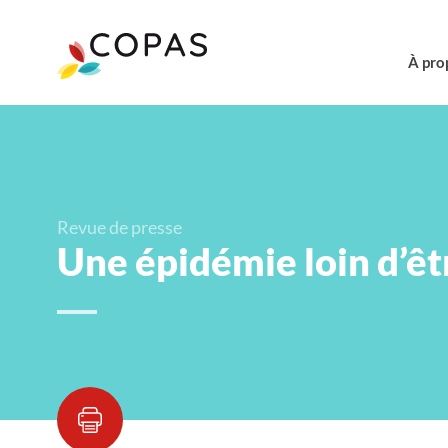
À pro
Revue de presse
Une épidémie loin d’êt