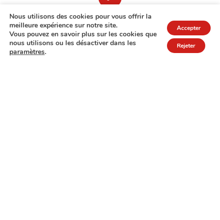
Nous utilisons des cookies pour vous offrir la
meilleure expérience sur notre site.
Accepter
Vous pouvez en savoir plus sur les cookies que
nous utilisons ou les désactiver dans les
Rejeter
paramètres
.
7A rue de Turi
L-3378 Livange
27 17 22
Extranet
Mentions légales
Politique de protection des données
© Copyright 2026 - COPAS