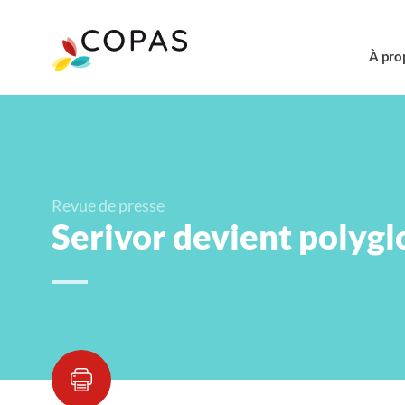
À pro
Revue de presse
Serivor devient polyglo