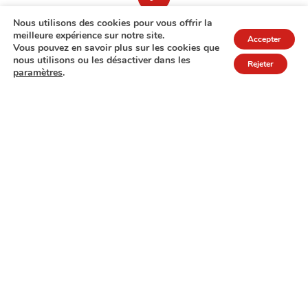
Nous utilisons des cookies pour vous offrir la
meilleure expérience sur notre site.
Accepter
Vous pouvez en savoir plus sur les cookies que
nous utilisons ou les désactiver dans les
Rejeter
paramètres
.
7A rue de Turi
L-3378 Livange
27 17 22
Extranet
Mentions légales
Politique de protection des données
© Copyright 2026 - COPAS