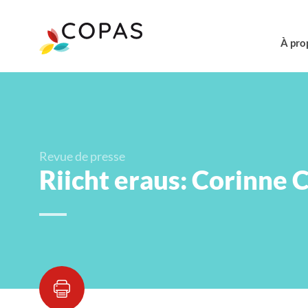
À pro
Revue de presse
Riicht eraus: Corinne 