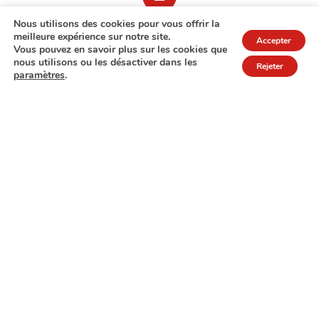
Nous utilisons des cookies pour vous offrir la
meilleure expérience sur notre site.
Accepter
Vous pouvez en savoir plus sur les cookies que
nous utilisons ou les désactiver dans les
Rejeter
paramètres
.
7A rue de Turi
L-3378 Livange
27 17 22
Extranet
Mentions légales
Politique de protection des données
© Copyright 2026 - COPAS