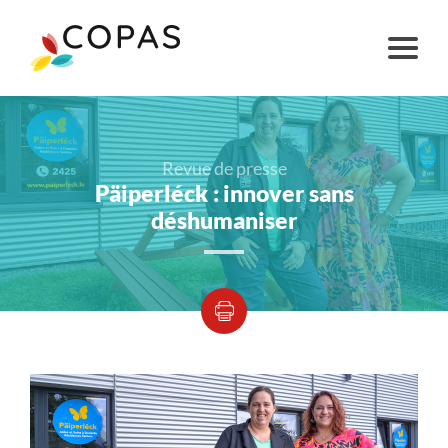
Revue de presse
Päiperléck : innover sans
déshumaniser