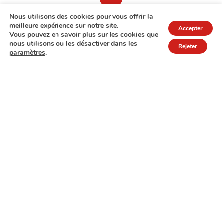
Nous utilisons des cookies pour vous offrir la
meilleure expérience sur notre site.
Accepter
Vous pouvez en savoir plus sur les cookies que
nous utilisons ou les désactiver dans les
Rejeter
paramètres
.
7A rue de Turi
L-3378 Livange
27 17 22
Extranet
Mentions légales
Politique de protection des données
© Copyright 2026 - COPAS