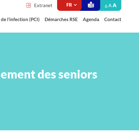
A
A
Extranet
A
de l’infection (PCI)
Démarches RSE
Agenda
Contact
lement des seniors