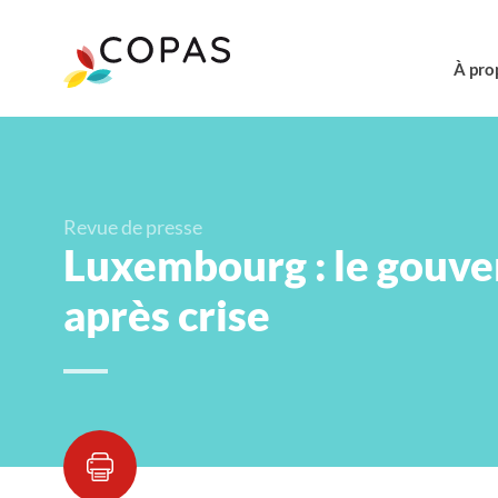
À pro
Revue de presse
Luxembourg : le gouver
après crise