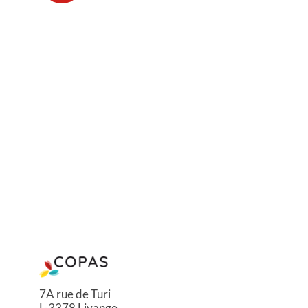
7A rue de Turi
L-3378 Livange