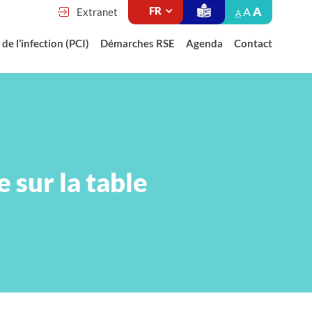
A
A
Extranet
A
de l’infection (PCI)
Démarches RSE
Agenda
Contact
e sur la table