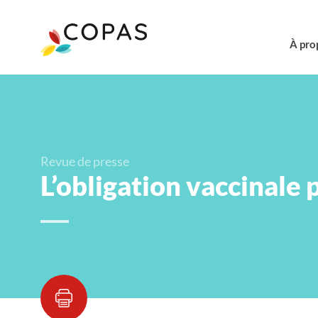
À pro
Revue de presse
L’obligation vaccinale p