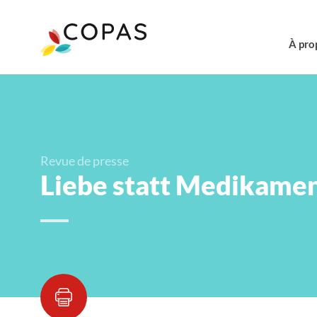
À pro
Revue de presse
Liebe statt Medikame