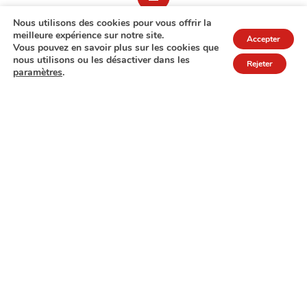
Nous utilisons des cookies pour vous offrir la
meilleure expérience sur notre site.
Accepter
Vous pouvez en savoir plus sur les cookies que
nous utilisons ou les désactiver dans les
Rejeter
paramètres
.
7A rue de Turi
L-3378 Livange
27 17 22
Extranet
Mentions légales
Politique de protection des données
© Copyright 2026 - COPAS