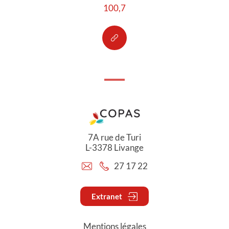
100,7
7A rue de Turi
L-3378 Livange
27 17 22
Extranet
Mentions légales