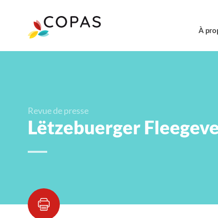
À pro
Revue de presse
Lëtzebuerger Fleegeve