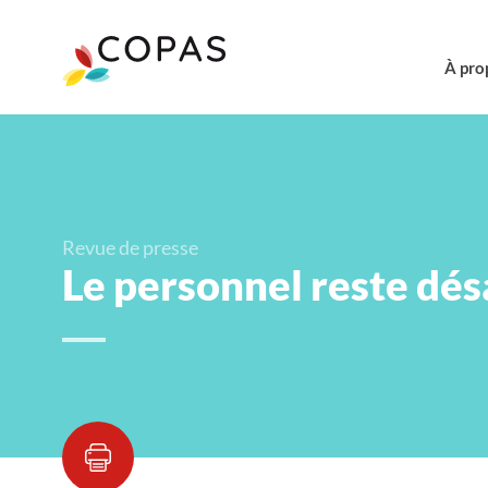
À pro
Revue de presse
Le personnel reste dé