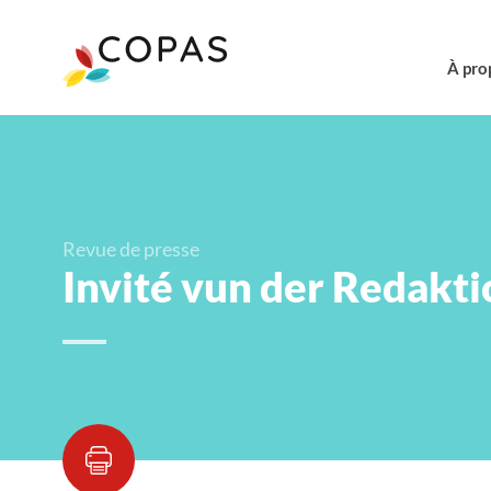
À pro
Revue de presse
Invité vun der Redakti