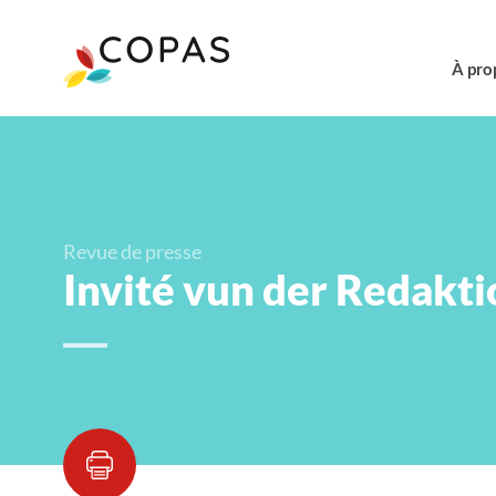
À pro
Revue de presse
Invité vun der Redakti