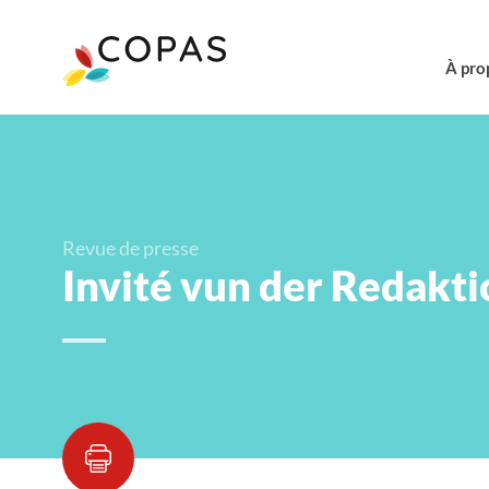
À pro
Revue de presse
Invité vun der Redakti