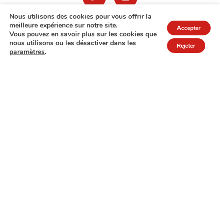
Nous utilisons des cookies pour vous offrir la
meilleure expérience sur notre site.
Accepter
Vous pouvez en savoir plus sur les cookies que
nous utilisons ou les désactiver dans les
Rejeter
paramètres
.
7A rue de Turi
L-3378 Livange
27 17 22
Extranet
Mentions légales
Politique de protection des données
© Copyright 2026 - COPAS