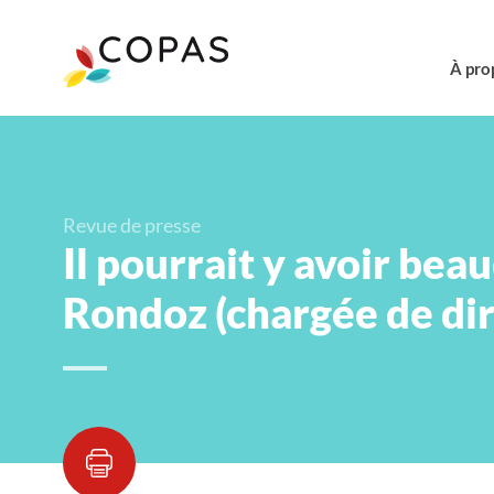
À pro
Revue de presse
Il pourrait y avoir bea
Rondoz (chargée de dir