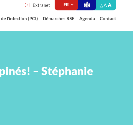
A
A
Extranet
A
de l’infection (PCI)
Démarches RSE
Agenda
Contact
opinés! – Stéphanie