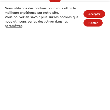
Nous utilisons des cookies pour vous offrir la
meilleure expérience sur notre site.
Accepter
Vous pouvez en savoir plus sur les cookies que
nous utilisons ou les désactiver dans les
Rejeter
paramètres
.
7A rue de Turi
L-3378 Livange
27 17 22
Extranet
Mentions légales
Politique de protection des données
© Copyright 2026 - COPAS