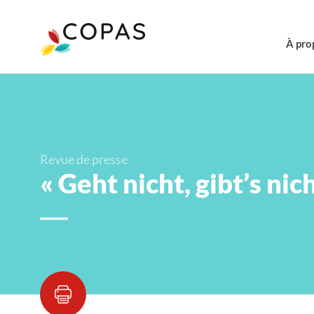
À pro
Revue de presse
« Geht nicht, gibt’s nich