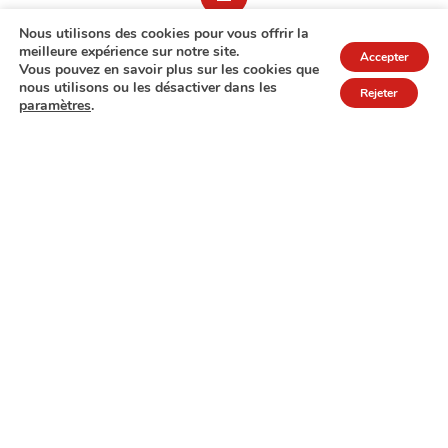
Nous utilisons des cookies pour vous offrir la
meilleure expérience sur notre site.
Accepter
Vous pouvez en savoir plus sur les cookies que
nous utilisons ou les désactiver dans les
Rejeter
paramètres
.
7A rue de Turi
L-3378 Livange
27 17 22
Extranet
Mentions légales
Politique de protection des données
© Copyright 2026 - COPAS