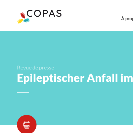
À pro
Revue de presse
Epileptischer Anfall im