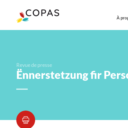
À pro
Revue de presse
Ënnerstetzung fir Pers