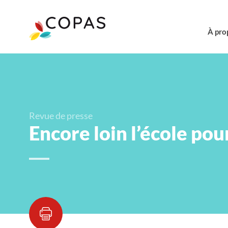
À pro
Revue de presse
Encore loin l’école pou