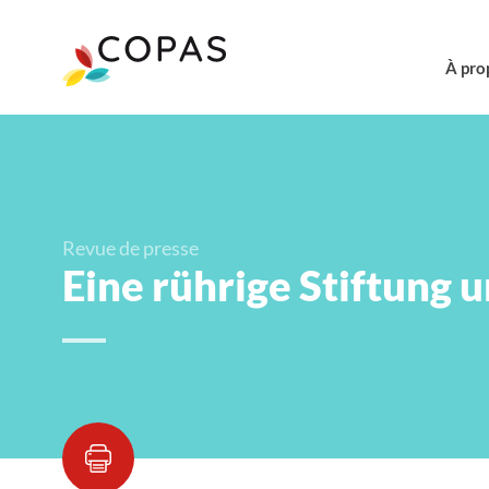
À pro
Revue de presse
Eine rührige Stiftung 