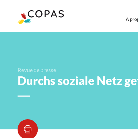
À pro
Revue de presse
Durchs soziale Netz ge