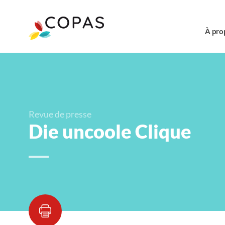
À pro
Revue de presse
Die uncoole Clique