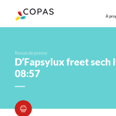
À pro
Revue de presse
D’Fapsylux freet sech 
08:57