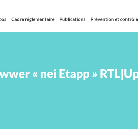
pos
Cadre réglementaire
Publications
Prévention et contrôle 
iwwer « nei Etapp » RTL|U