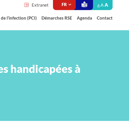
A
A
Extranet
A
de l’infection (PCI)
Démarches RSE
Agenda
Contact
s handicapées à