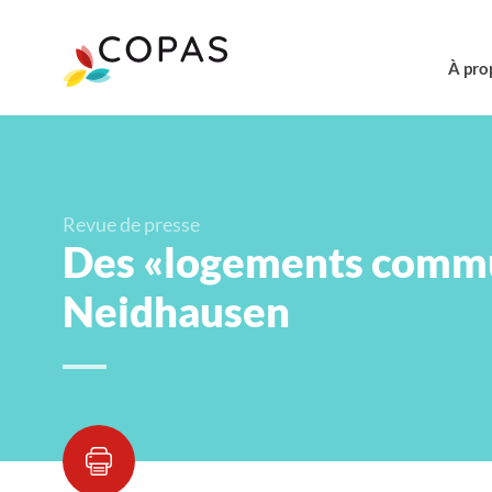
À pro
Revue de presse
Des «logements commu
Neidhausen