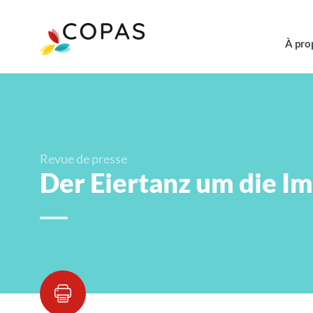
À pro
Revue de presse
Der Eiertanz um die Im