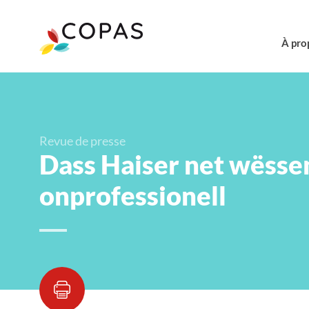
À pro
Revue de presse
Dass Haiser net wëssen
onprofessionell