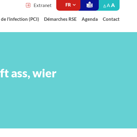
A
A
Extranet
A
de l’infection (PCI)
Démarches RSE
Agenda
Contact
t ass, wier