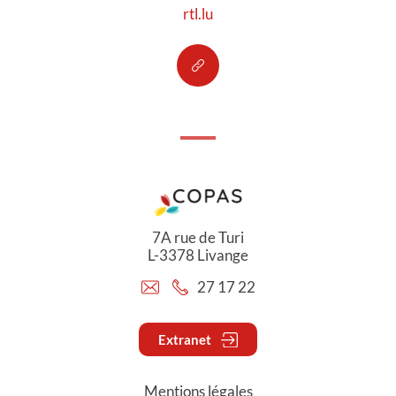
rtl.lu
7A rue de Turi
L-3378 Livange
27 17 22
Extranet
Mentions légales