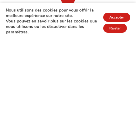
Nous utilisons des cookies pour vous offrir la
meilleure expérience sur notre site.
Accepter
Vous pouvez en savoir plus sur les cookies que
nous utilisons ou les désactiver dans les
Rejeter
paramètres
.
7A rue de Turi
L-3378 Livange
27 17 22
Extranet
Mentions légales
Politique de protection des données
© Copyright 2026 - COPAS