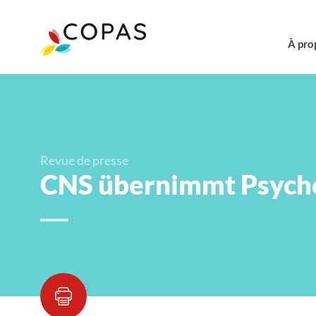
À pro
Revue de presse
CNS übernimmt Psycho