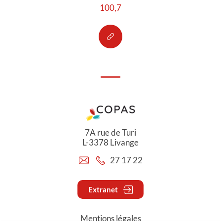
100,7
7A rue de Turi
L-3378 Livange
27 17 22
Extranet
Mentions légales