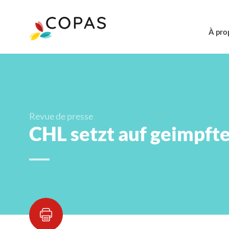
À pro
Revue de presse
CHL setzt auf geimpft