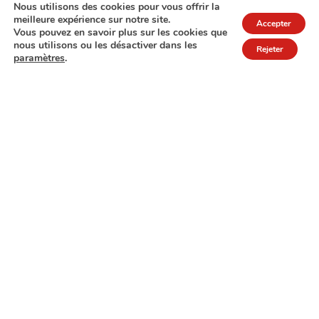
Nous utilisons des cookies pour vous offrir la
meilleure expérience sur notre site.
Accepter
Vous pouvez en savoir plus sur les cookies que
nous utilisons ou les désactiver dans les
Rejeter
paramètres
.
7A rue de Turi
L-3378 Livange
27 17 22
Extranet
Mentions légales
Politique de protection des données
© Copyright 2026 - COPAS