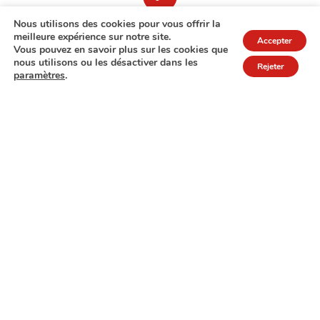
Nous utilisons des cookies pour vous offrir la
meilleure expérience sur notre site.
Accepter
Vous pouvez en savoir plus sur les cookies que
nous utilisons ou les désactiver dans les
Rejeter
paramètres
.
7A rue de Turi
L-3378 Livange
27 17 22
Extranet
Mentions légales
Politique de protection des données
© Copyright 2026 - COPAS