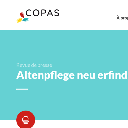
À pro
Revue de presse
Altenpflege neu erfind