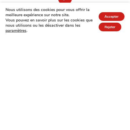
Nous utilisons des cookies pour vous offrir la
meilleure expérience sur notre site.
Accepter
Vous pouvez en savoir plus sur les cookies que
nous utilisons ou les désactiver dans les
Rejeter
paramètres
.
7A rue de Turi
L-3378 Livange
27 17 22
Extranet
Mentions légales
Politique de protection des données
© Copyright 2026 - COPAS