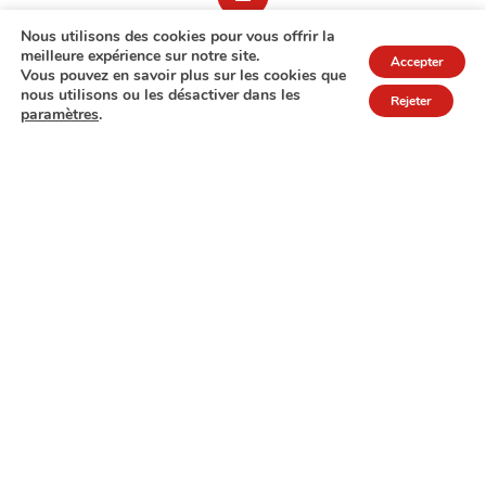
Nous utilisons des cookies pour vous offrir la
meilleure expérience sur notre site.
Accepter
Vous pouvez en savoir plus sur les cookies que
nous utilisons ou les désactiver dans les
Rejeter
paramètres
.
7A rue de Turi
L-3378 Livange
27 17 22
Extranet
Mentions légales
Politique de protection des données
© Copyright 2026 - COPAS