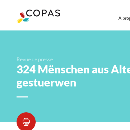
À pro
Revue de presse
324 Mënschen aus Alte
gestuerwen