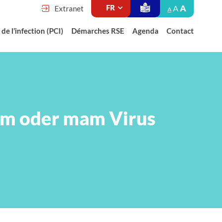
A
A
Extranet
A
de l’infection (PCI)
Démarches RSE
Agenda
Contact
um oder mam Virus