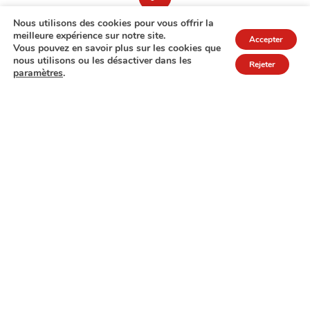
Nous utilisons des cookies pour vous offrir la
meilleure expérience sur notre site.
Accepter
Vous pouvez en savoir plus sur les cookies que
nous utilisons ou les désactiver dans les
Rejeter
paramètres
.
7A rue de Turi
L-3378 Livange
27 17 22
Extranet
Mentions légales
Politique de protection des données
© Copyright 2026 - COPAS