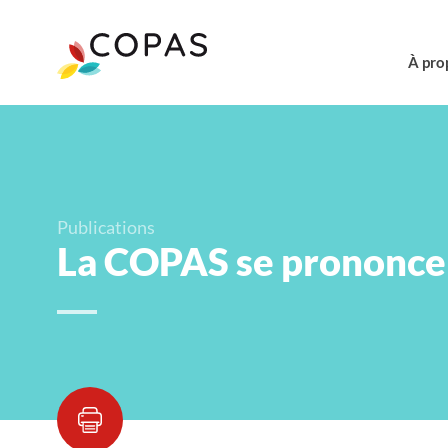
À pro
Publications
La COPAS se prononce 